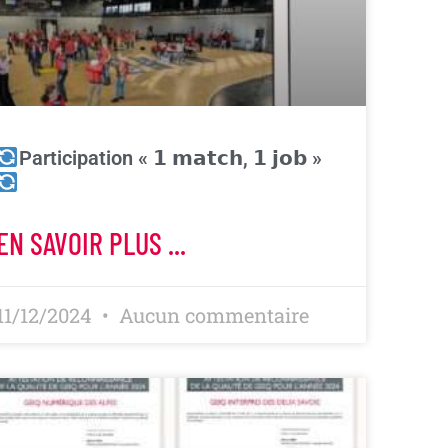
Participation « 𝟭 𝗺𝗮𝘁𝗰𝗵, 𝟭 𝗷𝗼𝗯 »
EN SAVOIR PLUS ...
11/12/2024
Aucun commentaire