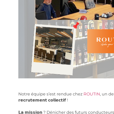
Notre équipe s’est rendue chez
ROUTIN
, un de n
𝗿𝗲𝗰𝗿𝘂𝘁𝗲𝗺𝗲𝗻𝘁 𝗰𝗼𝗹𝗹𝗲𝗰𝘁𝗶𝗳 !
𝗟𝗮 𝗺𝗶𝘀𝘀𝗶𝗼𝗻 ? Dénicher des futurs conduct