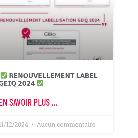
𝗥𝗘𝗡𝗢𝗨𝗩𝗘𝗟𝗟𝗘𝗠𝗘𝗡𝗧 𝗟𝗔𝗕𝗘𝗟
𝗚𝗘𝗜𝗤 𝟮𝟬𝟮𝟰
EN SAVOIR PLUS ...
11/12/2024
Aucun commentaire