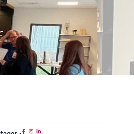
f
tager :