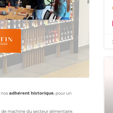
os 𝗮𝗱𝗵𝗲́𝗿𝗲𝗻𝘁 𝗵𝗶𝘀𝘁𝗼𝗿𝗶𝗾𝘂𝗲, pour un
eurs de machine du secteur alimentaire.