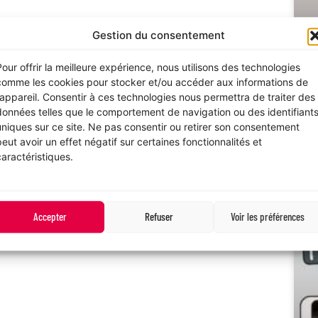
ochaine, les 3 candidats sélectionnés et
Gestion du consentement
artent pour une immersion au sein des locaux
Pour offrir la meilleure expérience, nous utilisons des technologies
comme les cookies pour stocker et/ou accéder aux informations de
l’appareil. Consentir à ces technologies nous permettra de traiter des
 𝗲𝘁 𝗹𝗲𝘂𝗿 𝗮𝗱𝗲́𝗾𝘂𝗮𝘁𝗶𝗼𝗻 𝗮𝘃𝗲𝗰 𝗹𝗲 𝗽𝗼𝘀𝘁𝗲.
données telles que le comportement de navigation ou des identifiant
uniques sur ce site. Ne pas consentir ou retirer son consentement
𝘀 avec le GEIQ Interpro des 2 Savoie !
peut avoir un effet négatif sur certaines fonctionnalités et
caractéristiques.
lection, formation et accompagnement
𝗲𝗽𝗿𝗶𝘀𝗲𝘀 avec des salariés formés et engagés
e suivi socio-professionnel
Accepter
Refuser
Voir les préférences