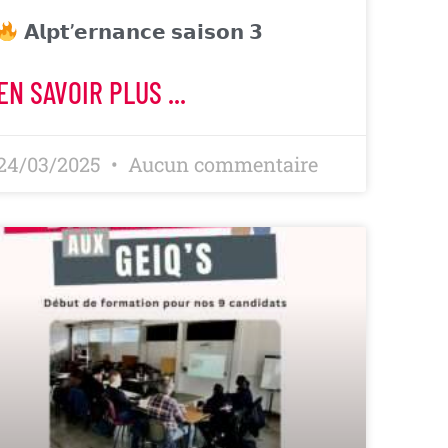
𝗔𝗹𝗽𝘁’𝗲𝗿𝗻𝗮𝗻𝗰𝗲 𝘀𝗮𝗶𝘀𝗼𝗻 𝟯
EN SAVOIR PLUS ...
24/03/2025
Aucun commentaire