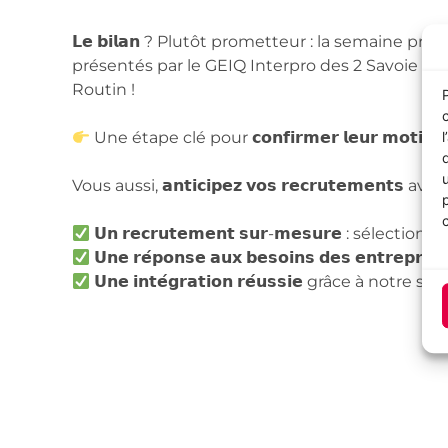
𝗟𝗲 𝗯𝗶𝗹𝗮𝗻 ? Plutôt prometteur : la semaine pr
présentés par le GEIQ Interpro des 2 Savoie p
Routin !
Une étape clé pour 𝗰𝗼𝗻𝗳𝗶𝗿𝗺𝗲𝗿 𝗹𝗲𝘂𝗿 𝗺𝗼𝘁𝗶𝘃𝗮𝘁𝗶𝗼𝗻
Vous aussi, 𝗮𝗻𝘁𝗶𝗰𝗶𝗽𝗲𝘇 𝘃𝗼𝘀 𝗿𝗲𝗰𝗿𝘂𝘁𝗲𝗺𝗲𝗻𝘁
𝗨𝗻 𝗿𝗲𝗰𝗿𝘂𝘁𝗲𝗺𝗲𝗻𝘁 𝘀𝘂𝗿-𝗺𝗲𝘀𝘂𝗿𝗲 : sé
𝗨𝗻𝗲 𝗿𝗲́𝗽𝗼𝗻𝘀𝗲 𝗮𝘂𝘅 𝗯𝗲𝘀𝗼𝗶𝗻𝘀 𝗱𝗲𝘀 𝗲𝗻𝘁
𝗨𝗻𝗲 𝗶𝗻𝘁𝗲́𝗴𝗿𝗮𝘁𝗶𝗼𝗻 𝗿𝗲́𝘂𝘀𝘀𝗶𝗲 grâce à notr